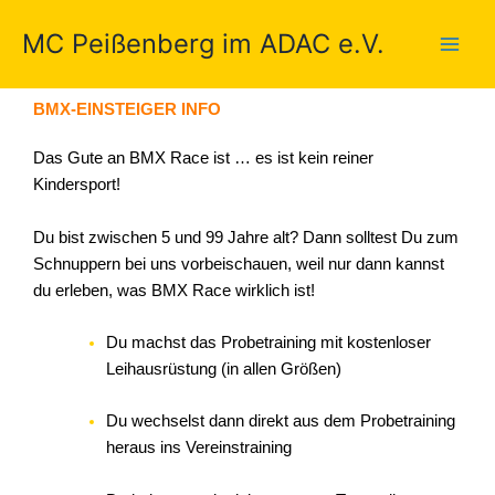
Zum
MC Peißenberg im ADAC e.V.
Inhalt
springen
BMX-EINSTEIGER INFO
Das Gute an BMX Race ist … es ist kein reiner
Kindersport!
Du bist zwischen 5 und 99 Jahre alt? Dann solltest Du zum
Schnuppern bei uns vorbeischauen, weil nur dann kannst
du erleben, was BMX Race wirklich ist!
Du machst das Probetraining mit kostenloser
Leihausrüstung (in allen Größen)
Du wechselst dann direkt aus dem Probetraining
heraus ins Vereinstraining