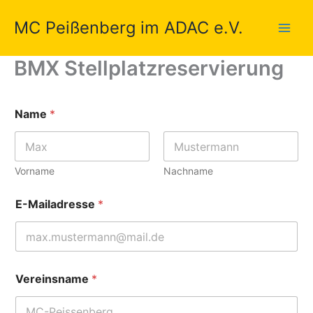
Zum
MC Peißenberg im ADAC e.V.
Inhalt
springen
BMX Stellplatzreservierung
Name
*
Vorname
Nachname
E-Mailadresse
*
Vereinsname
*