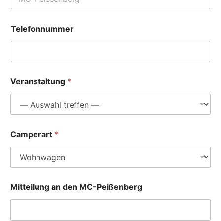
Telefonnummer
Veranstaltung
*
C
Camperart
*
a
m
p
e
r
a
Mitteilung an den MC-Peißenberg
r
t
N
a