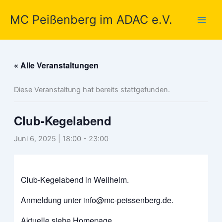
Zum
MC Peißenberg im ADAC e.V.
Inhalt
springen
« Alle Veranstaltungen
Diese Veranstaltung hat bereits stattgefunden.
Club-Kegelabend
Juni 6, 2025 | 18:00
-
23:00
Club-Kegelabend in Weilheim.
Anmeldung unter info@mc-peissenberg.de.
Aktuelle siehe Homepage