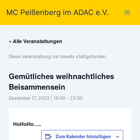
Zum
MC Peißenberg im ADAC e.V.
Inhalt
springen
« Alle Veranstaltungen
Diese Veranstaltung hat bereits stattgefunden.
Gemütliches weihnachtliches
Beisammensein
Dezember 17, 2023 | 16:00
-
23:30
HoHoHo…..
Zum Kalender hinzufügen