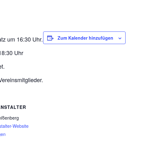
Zum Kalender hinzufügen
atz um 16:30 Uhr.
 18:30 Uhr
t.
Vereinsmitglieder.
ANSTALTER
ißenberg
talter-Website
gen