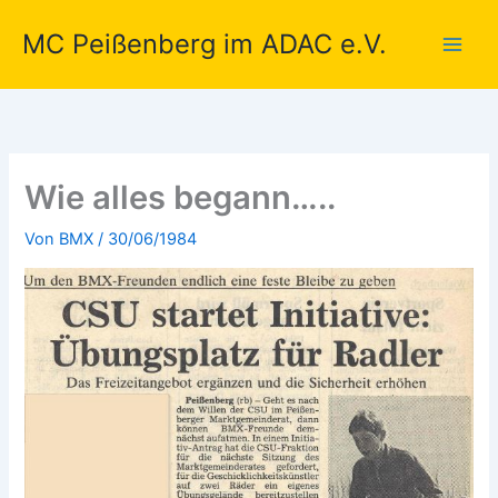
Zum
MC Peißenberg im ADAC e.V.
Inhalt
springen
Wie alles begann…..
Von
BMX
/
30/06/1984